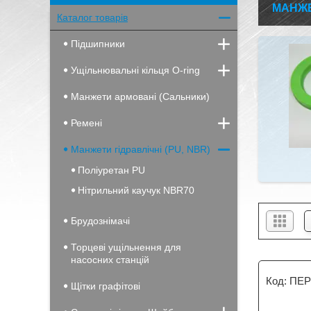
МАНЖЕТ
Каталог товарів
Підшипники
Ущільнювальні кільця O-ring
Манжети армовані (Сальники)
Ремені
Манжети гідравлічні (PU, NBR)
Поліуретан PU
Нітрильний каучук NBR70
Брудознімачі
Торцеві ущільнення для
насосних станцій
ПЕР
Щітки графітові