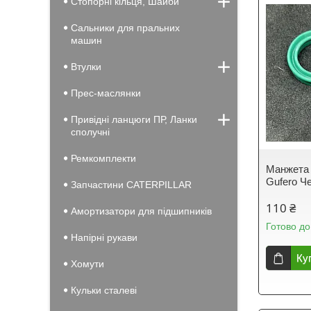
Стопорні кільця, Шайби
Сальники для пральних
машин
Втулки
Прес-маслянки
Привідні ланцюги ПР, Ланки
сполучні
Ремкомплекти
Манжета 
Gufero Че
Запчастини CATERPILLAR
110 ₴
Амортизатори для підшипників
Готово до
Напірні рукави
Ку
Хомути
Кульки сталеві