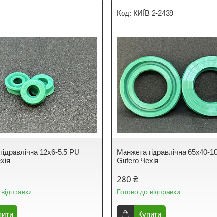
8
КИЇВ 2-2439
гідравлічна 12х6-5.5 PU
Манжета гідравлічна 65х40-1
хія
Gufero Чехія
280 ₴
 відправки
Готово до відправки
пити
Купити