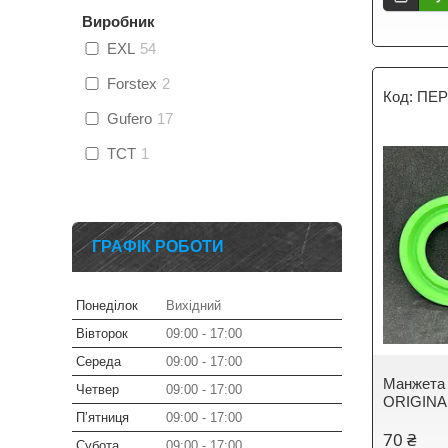
Виробник
EXL
54
Forstex
2
ПЕР
Gufero
17
TCT
1
ГРАФІК РОБОТИ
Понеділок
Вихідний
Вівторок
09:00
17:00
Середа
09:00
17:00
Манжета 
Четвер
09:00
17:00
ORIGINAL
Пʼятниця
09:00
17:00
70 ₴
Субота
09:00
17:00