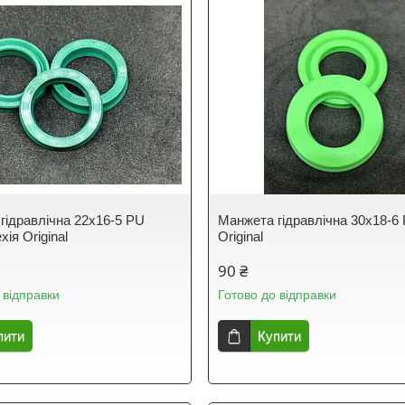
гідравлічна 22х16-5 PU
Манжета гідравлічна 30х18-6
хія Original
Original
90 ₴
 відправки
Готово до відправки
пити
Купити