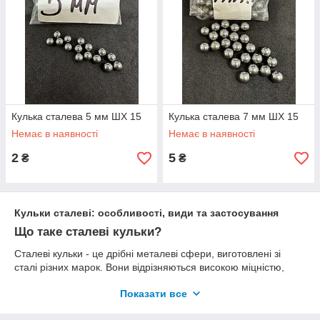
Кулька сталева 5 мм ШХ 15
Кулька сталева 7 мм ШХ 15
Немає в наявності
Немає в наявності
2
5
₴
₴
Кульки сталеві: особливості, види та застосування
Що таке сталеві кульки?
Сталеві кульки - це дрібні металеві сфери, виготовлені зі
сталі різних марок. Вони відрізняються високою міцністю,
зносостійкістю і широким спектром застосування в різних
Показати все
галузях промисловості. В залежності від складу і технології
виробництва сталеві кульки можуть мати різні