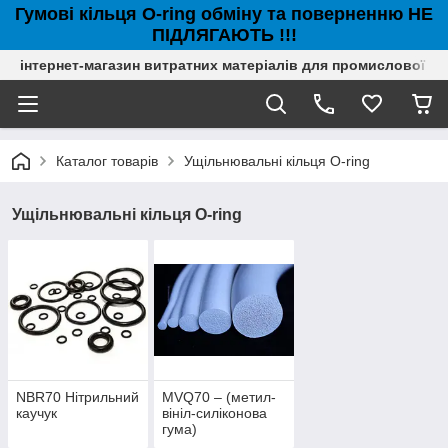
Гумові кільця O-ring обміну та поверненню НЕ
ПІДЛЯГАЮТЬ !!!
інтернет-магазин витратних матеріалів для промислової с
Каталог товарів
Ущільнювальні кільця O-ring
Ущільнювальні кільця O-ring
NBR70 Нітрильний
MVQ70 – (метил-
каучук
вініл-силіконова
гума)