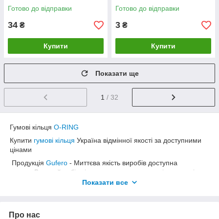
Готово до відправки
Готово до відправки
34
3
₴
₴
Купити
Купити
Показати ще
1
/ 32
Гумові кільця
O-RING
Купити
гумові кільця
Україна відмінної якості за доступними
цінами
Продукція
Gufero
- Миттєва якість виробів доступна
ценам. Великий вибір кілець для промисловості, сантехніки,
гідравліки,
Показати все
Для довговічної бездоганної роботи механізмів.
Для забезпечення Безперебійний Робота машин, обладнання
и систем
Про нас