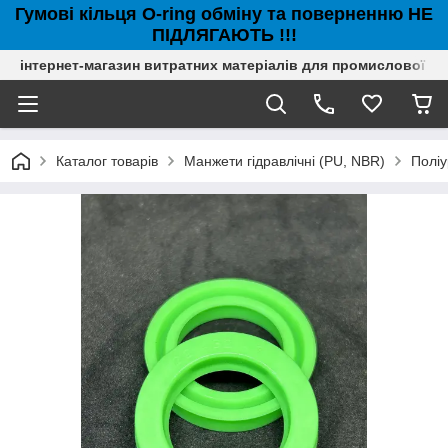
Гумові кільця O-ring обміну та поверненню НЕ
ПІДЛЯГАЮТЬ !!!
інтернет-магазин витратних матеріалів для промислової с
Каталог товарів
Манжети гідравлічні (PU, NBR)
Полі