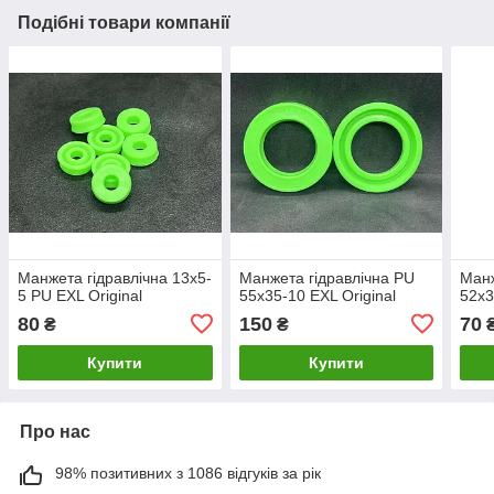
Подібні товари компанії
Манжета гідравлічна 13х5-
Манжета гідравлічна PU
Манж
5 PU EXL Original
55х35-10 EXL Original
52х3
80
150
70
₴
₴
Купити
Купити
Про нас
98% позитивних з 1086 відгуків за рік