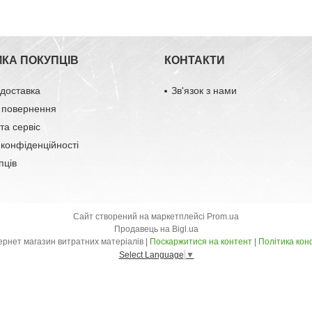
МКА ПОКУПЦІВ
КОНТАКТИ
 доставка
Зв'язок з нами
 повернення
та сервіс
 конфіденційності
пців
Сайт створений на маркетплейсі
Prom.ua
Продавець на Bigl.ua
ДВІЖОК - інтернет магазин витратних матеріалів |
Поскаржитися на контент
|
Політика кон
Select Language
▼