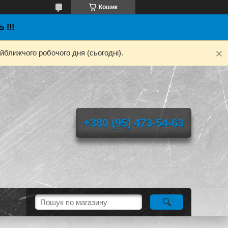
Кошик
 !!!
йближчого робочого дня (сьогодні).
+380 (95) 473-54-63