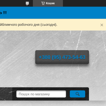
Кошик
 !!!
йближчого робочого дня (сьогодні).
+380 (95) 473-54-63