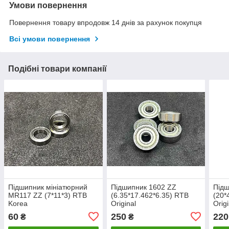
Умови повернення
Повернення товару впродовж 14 днів за рахунок покупця
Всі умови повернення
Подібні товари компанії
Підшипник мініатюрний
Підшипник 1602 ZZ
Підш
MR117 ZZ (7*11*3) RTB
(6.35*17.462*6.35) RTB
(20*
Korea
Original
Origi
60
250
220
₴
₴