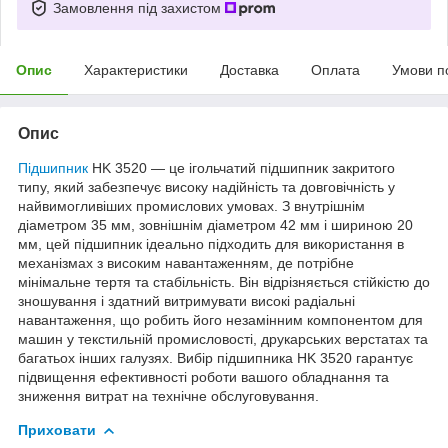
Замовлення під захистом
Опис
Характеристики
Доставка
Оплата
Умови п
Опис
Підшипник
HK 3520 — це ігольчатий підшипник закритого
типу, який забезпечує високу надійність та довговічність у
найвимогливіших промислових умовах. З внутрішнім
діаметром 35 мм, зовнішнім діаметром 42 мм і шириною 20
мм, цей підшипник ідеально підходить для використання в
механізмах з високим навантаженням, де потрібне
мінімальне тертя та стабільність. Він відрізняється стійкістю до
зношування і здатний витримувати високі радіальні
навантаження, що робить його незамінним компонентом для
машин у текстильній промисловості, друкарських верстатах та
багатьох інших галузях. Вибір підшипника HK 3520 гарантує
підвищення ефективності роботи вашого обладнання та
зниження витрат на технічне обслуговування.
Приховати