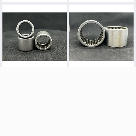
Підшипник 942/15 (15*20*16)
Підшипник 943/45 (45*55*38)
ГПЗ 3
ГПЗ 3
Готово до відправки
Готово до відправки
60
150
₴
₴
Купити
Купити