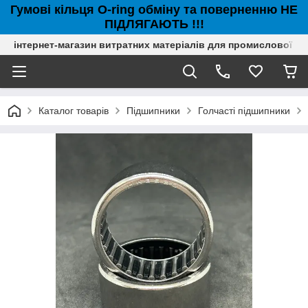
Гумові кільця O-ring обміну та поверненню НЕ
ПІДЛЯГАЮТЬ !!!
інтернет-магазин витратних матеріалів для промислової с
Каталог товарів
Підшипники
Голчасті підшипники