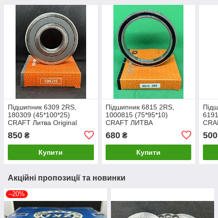
Підшипник 6309 2RS,
Підшипник 6815 2RS,
Підш
180309 (45*100*25)
1000815 (75*95*10)
6191
CRAFT Литва Original
CRAFT ЛИТВА
CRA
ORIGINAL!!!
ORIG
850
680
500
₴
₴
Купити
Купити
Акційні пропозиції та новинки
–20%