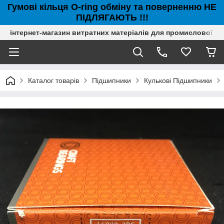
Гумові кільця O-ring обміну та поверненню НЕ
ПІДЛЯГАЮТЬ !!!
інтернет-магазин витратних матеріалів для промислової с
Каталог товарів
Підшипники
Кулькові Підшипники