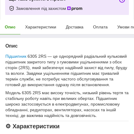
Замовлення під захистом
Опис
Характеристики
Доставка
Оплата
Умови п
Опис
Підшипник
6305 2RS — це однорядний радіальний кульковий
підшипник закритого типу з гумовими ущільненнями з обох
сторін (2RS), який забезпечує надійний захист від пилу, бруду
та вологи. Завдяки ущільненням підшипник має тривалий
термін служби, не потребує частого обслуговування та
готовий до використання одразу після встановлення.
Модель 6305 2RS має високу точність, низький рівень тертя та
стабільну роботу навіть при великих обертах. Підшипник
широко застосовується в електродвигунах, промисловому
обладнанні, редукторах, вентиляторах, насосах та іншій
техніці, де важлива надійність та довговічність.
⚙️ Характеристики