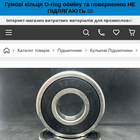
Гумові кільця O-ring обміну та поверненню НЕ
ПІДЛЯГАЮТЬ !!!
інтернет-магазин витратних матеріалів для промислової с
Каталог товарів
Підшипники
Кулькові Підшипники