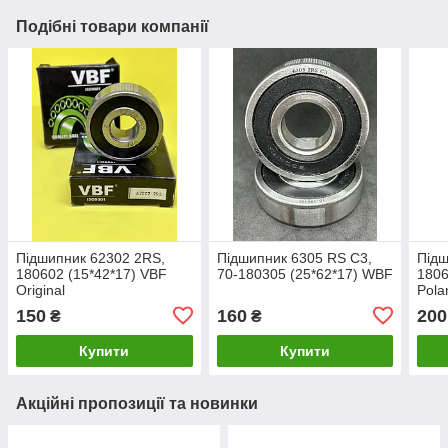
Подібні товари компанії
Підшипник 62302 2RS,
Підшипник 6305 RS С3,
Підш
180602 (15*42*17) VBF
70-180305 (25*62*17) WBF
1806
Original
Pola
150
160
200
₴
₴
Купити
Купити
Акційні пропозиції та новинки