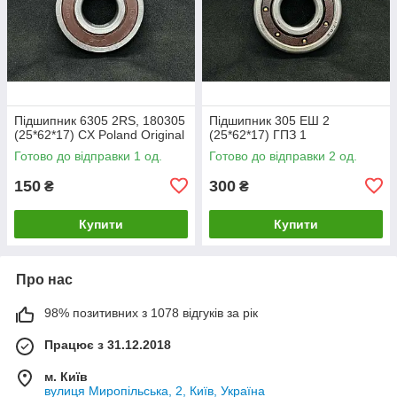
Підшипник 6305 2RS, 180305
Підшипник 305 ЕШ 2
(25*62*17) CX Poland Original
(25*62*17) ГПЗ 1
Готово до відправки 1 од.
Готово до відправки 2 од.
150
300
₴
₴
Купити
Купити
Про нас
98% позитивних з 1078 відгуків за рік
Працює з 31.12.2018
м. Київ
вулиця Миропільська, 2, Київ, Україна