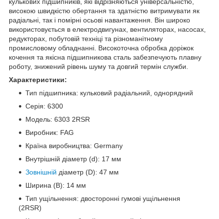
кулькових підшипників, які відрізняються універсальністю,
високою швидкістю обертання та здатністю витримувати як
радіальні, так і помірні осьові навантаження. Він широко
використовується в електродвигунах, вентиляторах, насосах,
редукторах, побутовій техніці та різноманітному
промисловому обладнанні. Високоточна обробка доріжок
кочення та якісна підшипникова сталь забезпечують плавну
роботу, знижений рівень шуму та довгий термін служби.
Характеристики:
Тип підшипника: кульковий радіальний, однорядний
Серія: 6300
Модель: 6303 2RSR
Виробник: FAG
Країна виробництва: Germany
Внутрішній діаметр (d): 17 мм
Зовнішній
діаметр (D): 47 мм
Ширина (B): 14 мм
Тип ущільнення: двосторонні гумові ущільнення
(2RSR)