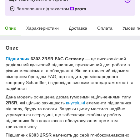
Замовлення під захистом
Опис
Характеристики
Доставка
Оплата
Умови п
Опис
Підшипник
6303 2RSR FAG Germany
— це високоякісний
радіальний кульковий підшипник, призначений для роботи в
різних механізмах та обладнанні. Він виготовлений відомим
німецьким брендом FAG, що входить до міжнародного
концерну Schaeffler, і відповідає високим стандартам якості та
надійності.
Дана модель оснащена двома гумовими ущільненнями типу
2RSR
, які щільно захищають
внутрішні
елементи підшипника
від пилу, бруду та вологи. Завдяки цьому мастило надійно
утримується всередині, що забезпечує стабільну роботу
підшипника без додаткового обслуговування протягом
тривалого часу.
Підшипник
6303 2RSR
належить до серії глибококанавкових