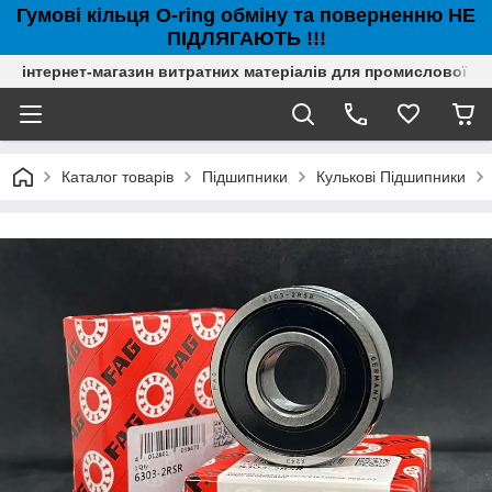
Гумові кільця O-ring обміну та поверненню НЕ
ПІДЛЯГАЮТЬ !!!
інтернет-магазин витратних матеріалів для промислової с
Каталог товарів
Підшипники
Кулькові Підшипники