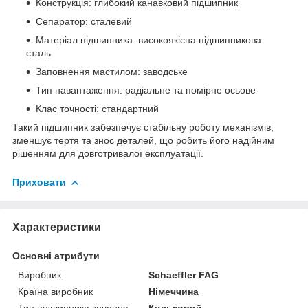
Конструкція: глибокий канавковий підшипник
Сепаратор: сталевий
Матеріал підшипника: високоякісна підшипникова
сталь
Заповнення мастилом: заводське
Тип навантаження: радіальне та помірне осьове
Клас точності: стандартний
Такий підшипник забезпечує стабільну роботу механізмів,
зменшує тертя та знос деталей, що робить його надійним
рішенням для довготривалої експлуатації.
Приховати
Характеристики
Основні атрибути
Виробник
Schaeffler FAG
Країна виробник
Німеччина
Тип підшипника кочення
Кульковий