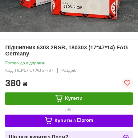
Підшипник 6303 2RSR, 180303 (17*47*14) FAG
Germany
Готово до відправки
Код: ПЕРЕЯСЛАВ 2-787
Роздріб
380
₴
Купити
або
Купити з
Що таке купити з Пром?