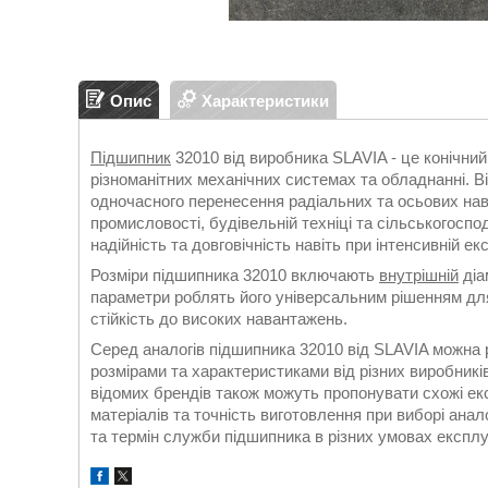
Опис
Характеристики
Підшипник
32010 від виробника SLAVIA - це конічни
різноманітних механічних системах та обладнанні. В
одночасного перенесення радіальних та осьових нав
промисловості, будівельній техніці та сільськогосп
надійність та довговічність навіть при інтенсивній ек
Розміри підшипника 32010 включають
внутрішній
діа
параметри роблять його універсальним рішенням для 
стійкість до високих навантажень.
Серед аналогів підшипника 32010 від SLAVIA можна р
розмірами та характеристиками від різних виробникі
відомих брендів також можуть пропонувати схожі ек
матеріалів та точність виготовлення при виборі анал
та термін служби підшипника в різних умовах експлу