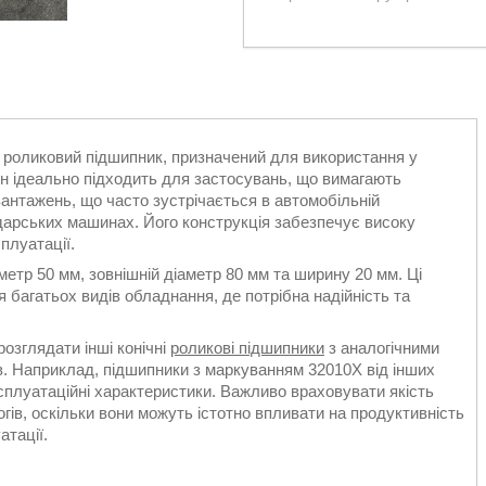
й роликовий підшипник, призначений для використання у
ін ідеально підходить для застосувань, що вимагають
антажень, що часто зустрічається в автомобільній
одарських машинах. Його конструкція забезпечує високу
сплуатації.
метр 50 мм, зовнішній діаметр 80 мм та ширину 20 мм. Ці
багатьох видів обладнання, де потрібна надійність та
озглядати інші конічні
роликові підшипники
з аналогічними
в. Наприклад, підшипники з маркуванням 32010X від інших
сплуатаційні характеристики. Важливо враховувати якість
огів, оскільки вони можуть істотно впливати на продуктивність
атації.