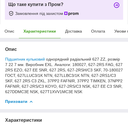
Що таке купити з Пром?
Замовлення під захистом
Опис
Характеристики
Доставка
Оплата
Умови 
Опис
Підшипник кульковий
однорядний радіальний 627 ZZ, розмір
7 22 7 мм. Виробник EXL. Аналоги: 180027, 627-2RS FAG, 627
2RS EZO, 627 EE SNR, 627 2RS, 627-2RSH/C3 SKF, 70-180027
ГОСТ, 627LLUC3/1K NTN, 627LLBC3/1K NTN, 627-2RS1/C3
SKF, 627 2RS C3 ZKL, 37PP2 FAFNIR, 37PP2 TIMKEN, 37NPP2
FAFNIR, 627-2RS/C3 KOYO, 627-2RS/C3 NSK, 627 EE C3 SNR,
627DDMC3E NSK, 627T1XVV1MC3E NSK
Приховати
Характеристики