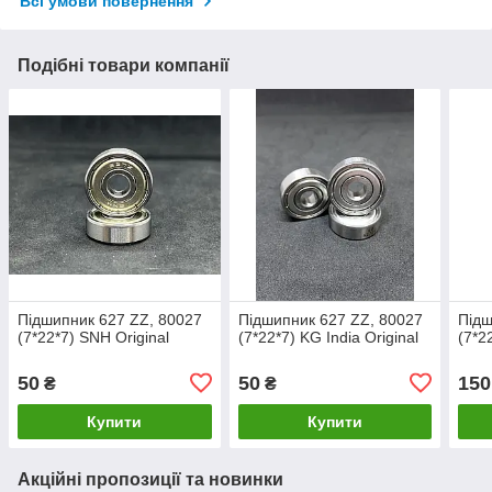
Всі умови повернення
Подібні товари компанії
Підшипник 627 ZZ, 80027
Підшипник 627 ZZ, 80027
Підш
(7*22*7) SNH Original
(7*22*7) KG India Original
(7*22
50
50
150
₴
₴
Купити
Купити
Акційні пропозиції та новинки