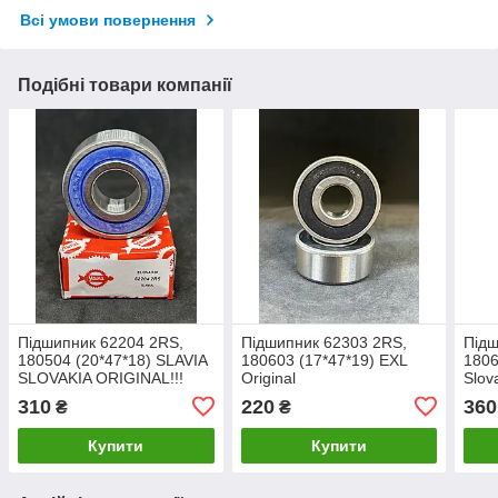
Всі умови повернення
Подібні товари компанії
Підшипник 62204 2RS,
Підшипник 62303 2RS,
Підш
180504 (20*47*18) SLAVIA
180603 (17*47*19) EXL
1806
SLOVAKIA ORIGINAL!!!
Original
Slov
310
220
360
₴
₴
Купити
Купити