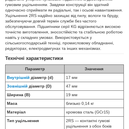
гумовим ущільненням. Завдяки конструкції він здатний
одночасно сприймати як радіальні, так і осьові навантаження.
Ущільнення 2RS надійно захищає від пилу, вологи та бруду,
забезпечуючи довгий термін служби без частого
обслуговування. Підшипники серії KG відрізняються високою
точністю виготовлення, зносостійкістю та стабільною роботою
навіть у складних умовах. Використовується у
сільськогосподарській техніці, промисловому обладнанні,
редукторах, електродвигунах та інших механізмах.
Технічні характеристики
Параметр
Значення
Внутрішній
діаметр (d)
17 мм
Зовнішній
діаметр (D)
47 мм
Ширина (B)
19 мм
Маса
близько 0,14 кг
Матеріал
хромова сталь (GCr15)
Тип ущільнення
2RS — контактні гумові
ущільнення з обох боків