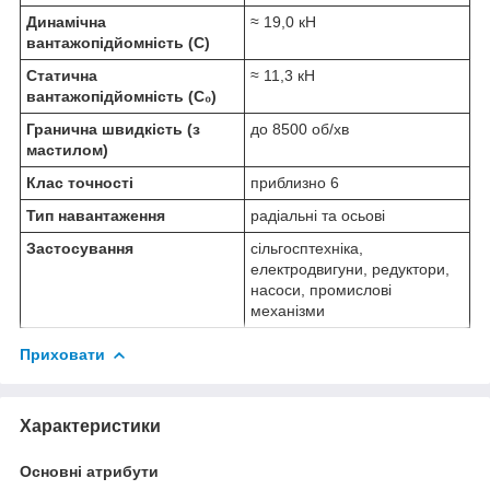
Динамічна
≈ 19,0 кН
вантажопідйомність (C)
Статична
≈ 11,3 кН
вантажопідйомність (C₀)
Гранична швидкість (з
до 8500 об/хв
мастилом)
Клас точності
приблизно 6
Тип навантаження
радіальні та осьові
Застосування
сільгосптехніка,
електродвигуни, редуктори,
насоси, промислові
механізми
Приховати
Характеристики
Основні атрибути