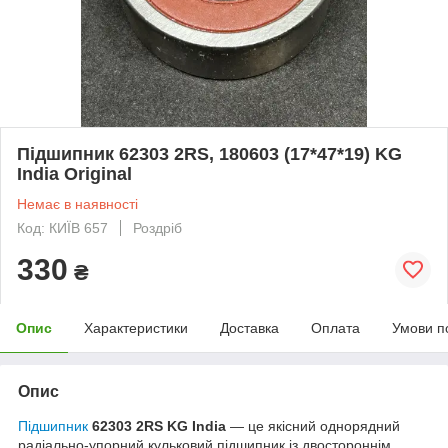
Підшипник 62303 2RS, 180603 (17*47*19) KG
India Original
Немає в наявності
Код: КИЇВ 657
Роздріб
330
₴
Опис
Характеристики
Доставка
Оплата
Умови п
Опис
Підшипник
62303 2RS KG India
— це якісний однорядний
радіально-упорний кульковий підшипник із двостороннім