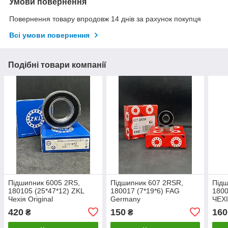
Умови повернення
Повернення товару впродовж 14 днів за рахунок покупця
Всі умови повернення
Подібні товари компанії
Підшипник 6005 2RS,
Підшипник 607 2RSR,
Підш
180105 (25*47*12) ZKL
180017 (7*19*6) FAG
1800
Чехія Original
Germany
ЧЕХІ
420
150
160
₴
₴