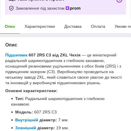
Замовлення під захистом
Опис
Характеристики
Доставка
Оплата
Умови п
Опис
Підшипник
607 2RS C3 від ZKL Чехія
— це мініатюрний
радіальний шарикопідшипник з глибокою канавкою,
оснащений резиновими ущільненнями з обох боків (2RS) і з
підвищеним зазором (C3). Виробництво проводиться на
чеському заводі ZKL, який славиться своєю увагою до якості
та інновацій у виробництві підшипникових рішень.
Основні характеристики:
Тип:
Радіальний шарикопідшипник з глибокою
канавкою.
Модель:
607 2RS C3.
Внутрішній
діаметр:
7 мм.
Зовнішній
діаметр:
19 мм.