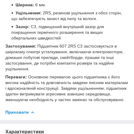
Ширина:
6 мм.
Ущільнення:
2RS, резинові ущільнення з обох сторін,
що забезпечують захист від пилу та вологи.
Зазор:
C3, підвищений внутрішній зазор для
покращення термічного розширення та вищих
обертальних швидкостей.
Застосування:
Підшипник 607 2RS C3 застосовується в
широкому спектрі устаткування, включаючи електромотори,
домашні побутові прилади, скейтборди, іграшки та інші
застосування, де потрібні компактні розміри та надійне
ущільнення.
Переваги:
Основною перевагою цього підшипника є його
висока надійність та довговічність завдяки якісним матеріалам
і вдосконаленій конструкції. Завдяки ущільненням, підшипник
здатен витримувати агресивне зовнішнє середовище,
зменшуючи необхідність у частих замінах та обслуговуванні.
Приховати
Характеристики