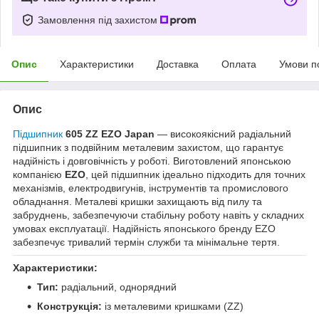
Замовлення під захистом
Опис
Характеристики
Доставка
Оплата
Умови п
Опис
Підшипник
605 ZZ EZO Japan
— високоякісний радіальний
підшипник з подвійним металевим захистом, що гарантує
надійність і довговічність у роботі. Виготовлений японською
компанією
EZO
, цей підшипник ідеально підходить для точних
механізмів, електродвигунів, інструментів та промислового
обладнання. Металеві кришки захищають від пилу та
забруднень, забезпечуючи стабільну роботу навіть у складних
умовах експлуатації. Надійність японського бренду EZO
забезпечує тривалий термін служби та мінімальне тертя.
Характеристики:
Тип:
радіальний, однорядний
Конструкція:
із металевими кришками (ZZ)