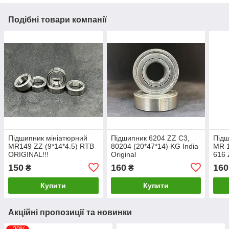
Подібні товари компанії
Підшипник мініатюрний
Підшипник 6204 ZZ С3,
Підш
MR149 ZZ (9*14*4.5) RTB
80204 (20*47*14) KG India
MR 
ORIGINAL!!!
Original
616 
Fush
150
160
160
₴
₴
Купити
Купити
Акційні пропозиції та новинки