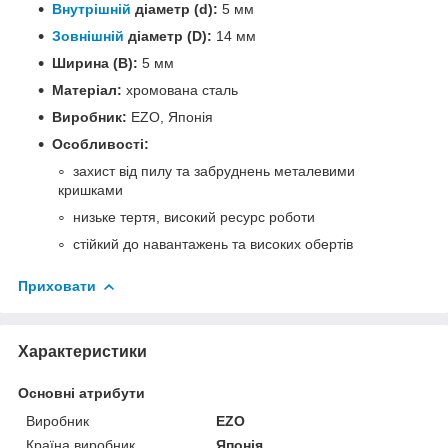
Внутрішній
діаметр (d):
5 мм
Зовнішній
діаметр (D):
14 мм
Ширина (B):
5 мм
Матеріал:
хромована сталь
Виробник:
EZO, Японія
Особливості:
захист від пилу та забруднень металевими
кришками
низьке тертя, високий ресурс роботи
стійкий до навантажень та високих обертів
Приховати
Характеристики
Основні атрибути
Виробник
EZO
Країна виробник
Японія