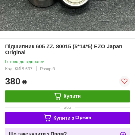
Підшипник 605 ZZ, 80015 (5*14*5) EZO Japan
Original
Готово до відправки
Код: КИЇВ 637
Роздріб
380
₴
Купити
або
Купити з
Що таке купити з Пром?