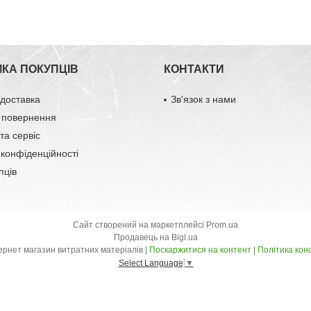
МКА ПОКУПЦІВ
КОНТАКТИ
 доставка
Зв'язок з нами
 повернення
та сервіс
 конфіденційності
пців
Сайт створений на маркетплейсі
Prom.ua
Продавець на Bigl.ua
ДВІЖОК - інтернет магазин витратних матеріалів |
Поскаржитися на контент
|
Політика кон
Select Language
▼