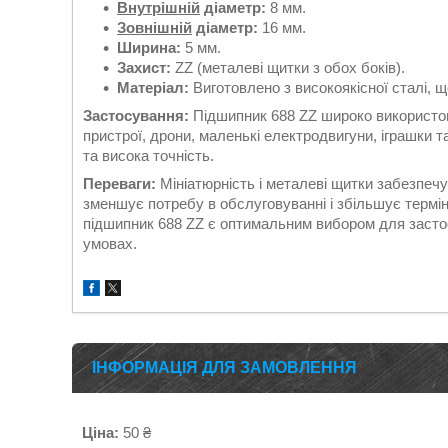
Внутрішній
діаметр:
8 мм.
Зовнішній
діаметр:
16 мм.
Ширина:
5 мм.
Захист:
ZZ (металеві щитки з обох боків).
Матеріал:
Виготовлено з високоякісної сталі, що
Застосування:
Підшипник 688 ZZ широко використов
пристрої, дрони, маленькі електродвигуни, іграшки та
та висока точність.
Переваги:
Мініатюрність і металеві щитки забезпечу
зменшує потребу в обслуговуванні і збільшує термін 
підшипник 688 ZZ є оптимальним вибором для засто
умовах.
ІНФОРМАЦІЯ ДЛЯ ЗАМОВЛЕННЯ
Ціна:
50 ₴