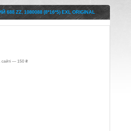
688 ZZ, 1080088 (8*16*5) EXL ORIGINAL
 сайті — 150 ₴