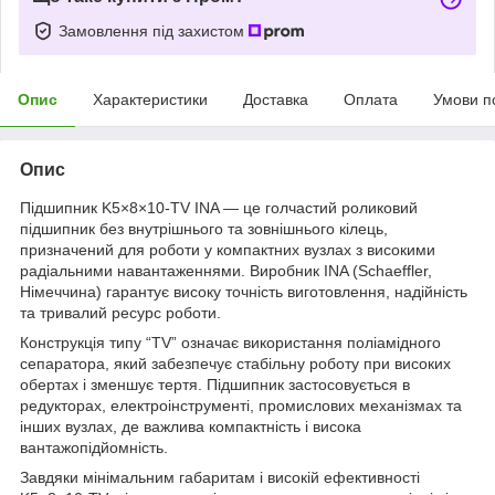
Замовлення під захистом
Опис
Характеристики
Доставка
Оплата
Умови п
Опис
Підшипник K5×8×10-TV INA — це голчастий роликовий
підшипник без внутрішнього та зовнішнього кілець,
призначений для роботи у компактних вузлах з високими
радіальними навантаженнями. Виробник INA (Schaeffler,
Німеччина) гарантує високу точність виготовлення, надійність
та тривалий ресурс роботи.
Конструкція типу “TV” означає використання поліамідного
сепаратора, який забезпечує стабільну роботу при високих
обертах і зменшує тертя. Підшипник застосовується в
редукторах, електроінструменті, промислових механізмах та
інших вузлах, де важлива компактність і висока
вантажопідйомність.
Завдяки мінімальним габаритам і високій ефективності