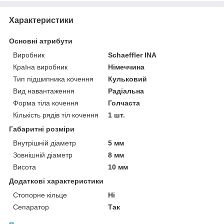
Характеристики
Основні атрибути
Виробник
Schaeffler INA
Країна виробник
Німеччина
Тип підшипника кочення
Кульковий
Вид навантаження
Радіальна
Форма тіла кочення
Голчаста
Кількість рядів тіл кочення
1 шт.
Габаритні розміри
Внутрішній діаметр
5 мм
Зовнішній діаметр
8 мм
Висота
10 мм
Додаткові характеристики
Стопорне кільце
Ні
Сепаратор
Так