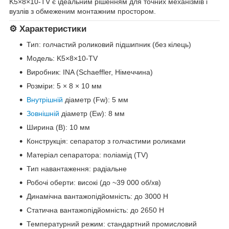
K5×8×10-TV є ідеальним рішенням для точних механізмів і
вузлів з обмеженим монтажним простором.
⚙️ Характеристики
Тип: голчастий роликовий підшипник (без кілець)
Модель: K5×8×10-TV
Виробник: INA (Schaeffler, Німеччина)
Розміри: 5 × 8 × 10 мм
Внутрішній
діаметр (Fw): 5 мм
Зовнішній
діаметр (Ew): 8 мм
Ширина (B): 10 мм
Конструкція: сепаратор з голчастими роликами
Матеріал сепаратора: поліамід (TV)
Тип навантаження: радіальне
Робочі оберти: високі (до ~39 000 об/хв)
Динамічна вантажопідйомність: до 3000 Н
Статична вантажопідйомність: до 2650 Н
Температурний режим: стандартний промисловий