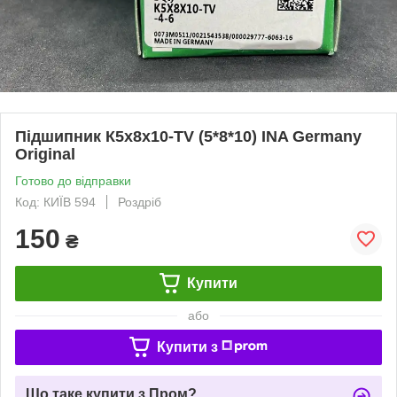
Підшипник К5х8х10-TV (5*8*10) INA Germany
Original
Готово до відправки
Код: КИЇВ 594
Роздріб
150
₴
Купити
або
Купити з
Що таке купити з Пром?