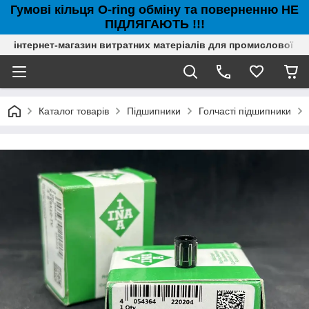
Гумові кільця O-ring обміну та поверненню НЕ
ПІДЛЯГАЮТЬ !!!
інтернет-магазин витратних матеріалів для промислової с
Каталог товарів
Підшипники
Голчасті підшипники