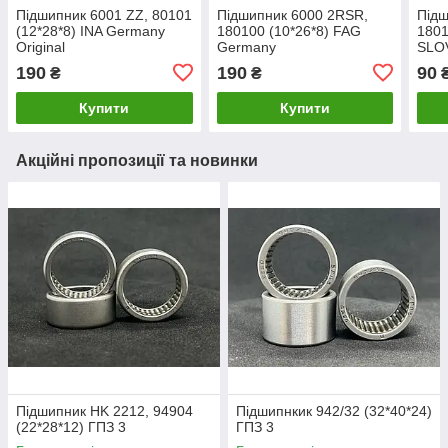
Підшипник 6001 ZZ, 80101
Підшипник 6000 2RSR,
Підш
(12*28*8) INA Germany
180100 (10*26*8) FAG
1801
Original
Germany
SLOV
190
190
90
₴
₴
Купити
Купити
Акційні пропозиції та новинки
Підшипник HK 2212, 94904
Підшипнкик 942/32 (32*40*24)
(22*28*12) ГПЗ 3
ГПЗ 3