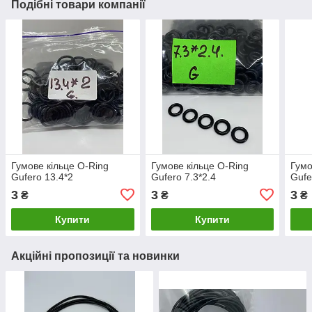
Подібні товари компанії
Гумове кільце O-Ring
Гумове кільце O-Ring
Гумо
Gufero 13.4*2
Gufero 7.3*2.4
Gufe
3
3
3
₴
₴
₴
Купити
Купити
Акційні пропозиції та новинки