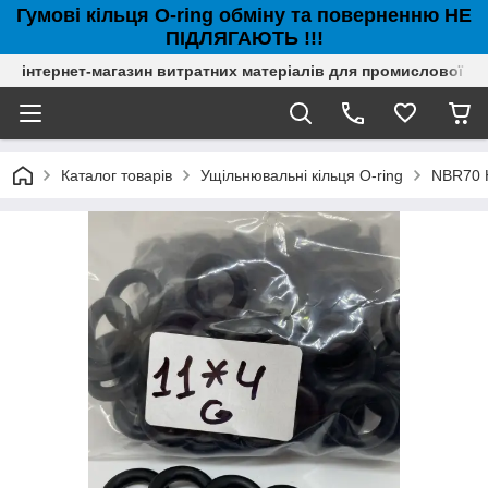
Гумові кільця O-ring обміну та поверненню НЕ
ПІДЛЯГАЮТЬ !!!
інтернет-магазин витратних матеріалів для промислової с
Каталог товарів
Ущільнювальні кільця O-ring
NBR70 Н