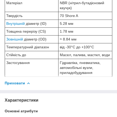
Матеріал
NBR (нітрил-бутадієновий
каучук)
Твердість
70 Shore A
Внутрішній
діаметр (ID)
5.28 мм
Товщина перерізу (CS)
1.78 мм
Зовнішній
діаметр (OD)
≈ 8.84 мм
Температурний діапазон
від -30°C до +100°C
Стійкість до
Масел, палива, мастил, води
Застосування
Гідравліка, пневматика,
автомобільні вузли,
приладобудування
Приховати
Характеристики
Основні атрибути