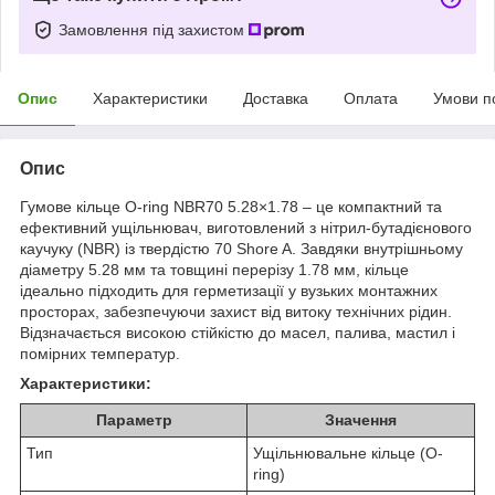
Замовлення під захистом
Опис
Характеристики
Доставка
Оплата
Умови п
Опис
Гумове кільце O-ring NBR70 5.28×1.78 – це компактний та
ефективний ущільнювач, виготовлений з нітрил-бутадієнового
каучуку (NBR) із твердістю 70 Shore A. Завдяки внутрішньому
діаметру 5.28 мм та товщині перерізу 1.78 мм, кільце
ідеально підходить для герметизації у вузьких монтажних
просторах, забезпечуючи захист від витоку технічних рідин.
Відзначається високою стійкістю до масел, палива, мастил і
помірних температур.
Характеристики:
Параметр
Значення
Тип
Ущільнювальне кільце (O-
ring)