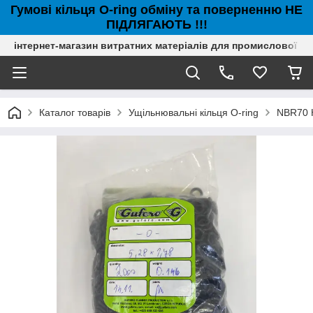
Гумові кільця O-ring обміну та поверненню НЕ
ПІДЛЯГАЮТЬ !!!
інтернет-магазин витратних матеріалів для промислової с
Каталог товарів
Ущільнювальні кільця O-ring
NBR70 Н