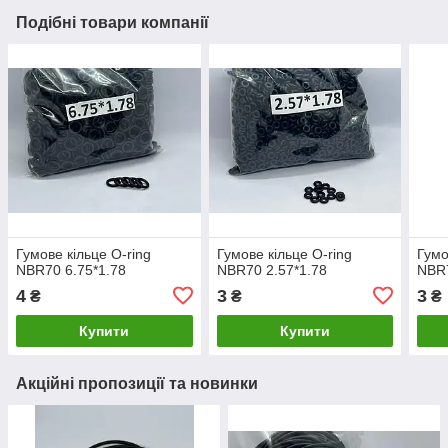
Подібні товари компанії
Гумове кільце O-ring
Гумове кільце O-ring
Гумо
NBR70 6.75*1.78
NBR70 2.57*1.78
NBR7
4
3
3
₴
₴
₴
Купити
Купити
Акційні пропозиції та новинки