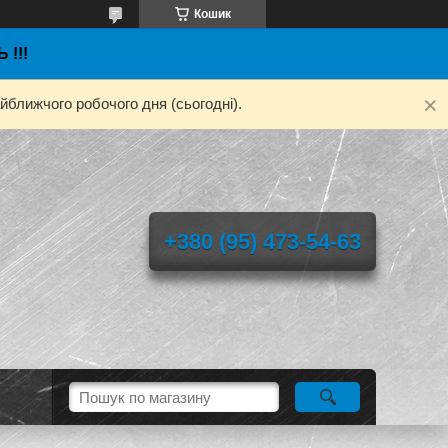
Кошик
 !!!
йближчого робочого дня (сьогодні).
+380 (95) 473-54-63