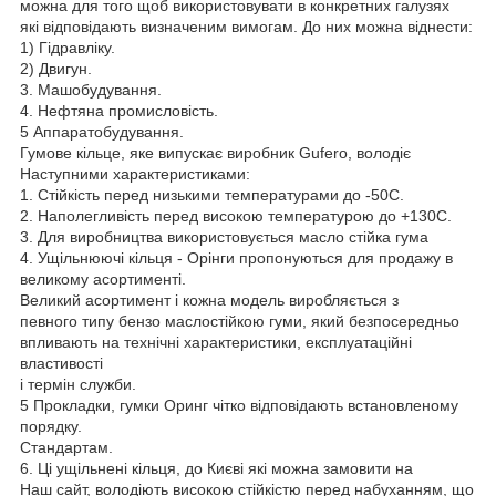
можна для того щоб використовувати в конкретних галузях
які відповідають визначеним вимогам. До них можна віднести:
1) Гідравліку.
2) Двигун.
3. Машобудування.
4. Нефтяна промисловість.
5 Аппаратобудування.
Гумове кільце, яке випускає виробник Gufero, володіє
Наступними характеристиками:
1. Стійкість перед низькими температурами до -50С.
2. Наполегливість перед високою температурою до +130C.
3. Для виробництва використовується масло стійка гума
4. Ущільнюючі кільця - Орінги пропонуються для продажу в
великому асортименті.
Великий асортимент і кожна модель виробляється з
певного типу бензо маслостійкою гуми, який безпосередньо
впливають на технічні характеристики, експлуатаційні
властивості
і термін служби.
5 Прокладки, гумки Оринг чітко відповідають встановленому
порядку.
Стандартам.
6. Ці ущільнені кільця, до Києві які можна замовити на
Наш сайт, володіють високою стійкістю перед набуханням, що