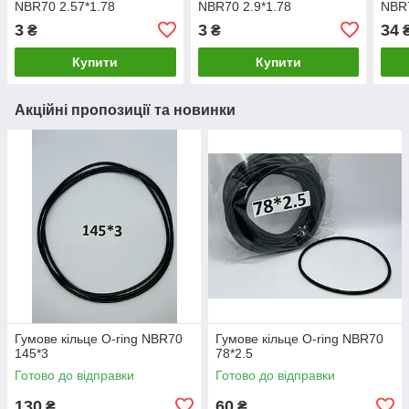
NBR70 2.57*1.78
NBR70 2.9*1.78
NBR
3
3
34
₴
₴
Купити
Купити
Акційні пропозиції та новинки
Гумове кільце O-ring NBR70
Гумове кільце O-ring NBR70
145*3
78*2.5
Готово до відправки
Готово до відправки
130
60
₴
₴