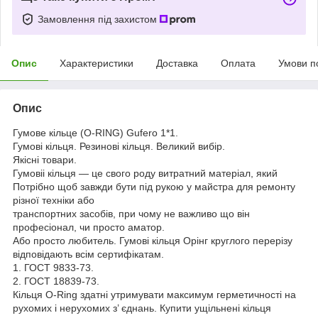
Замовлення під захистом
Опис
Характеристики
Доставка
Оплата
Умови п
Опис
Гумове кільце (O-RING) Gufero 1*1.
Гумові кільця. Резинові кільця. Великий вибір.
Якісні товари.
Гумовіі кільця — це свого роду витратний матеріал, який
Потрібно щоб завжди бути під рукою у майстра для ремонту
різної техніки або
транспортних засобів, при чому не важливо що він
професіонал, чи просто аматор.
Або просто любитель. Гумові кільця Орінг круглого перерізу
відповідають всім сертифікатам.
1. ГОСТ 9833-73.
2. ГОСТ 18839-73.
Кільця O-Ring здатні утримувати максимум герметичності на
рухомих і нерухомих з’ єднань. Купити ущільнені кільця