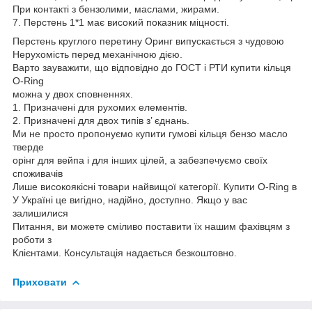
При контакті з бензолими, маслами, жирами.
7. Перстень 1*1 має високий показник міцності.
Перстень круглого перетину Оринг випускається з чудовою
Нерухомість перед механічною дією.
Варто зауважити, що відповідно до ГОСТ і РТИ купити кільця
O-Ring
можна у двох сповненнях.
1. Призначені для рухомих елементів.
2. Призначені для двох типів з’ єднань.
Ми не просто пропонуємо купити гумові кільця бензо масло
тверде
орінг для вейпа і для інших цілей, а забезпечуємо своїх
споживачів
Лише високоякісні товари найвищої категорії. Купити O-Ring в
У Україні це вигідно, надійно, доступно. Якщо у вас
залишилися
Питання, ви можете сміливо поставити їх нашим фахівцям з
роботи з
Клієнтами. Консультація надається безкоштовно.
Приховати