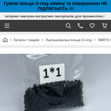
Гумові кільця O-ring обміну та поверненню НЕ
ПІДЛЯГАЮТЬ !!!
інтернет-магазин витратних матеріалів для промислової с
Каталог товарів
Ущільнювальні кільця O-ring
NBR70 Н