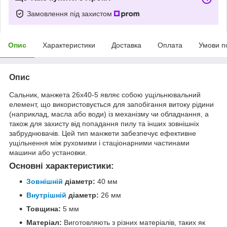
Замовлення під захистом
Опис
Характеристики
Доставка
Оплата
Умови п
Опис
Сальник, манжета 26х40-5 являє собою ущільнювальний
елемент, що використовується для запобігання витоку рідини
(наприклад, масла або води) із механізму чи обладнання, а
також для захисту від попадання пилу та інших зовнішніх
забруднювачів. Цей тип манжети забезпечує ефективне
ущільнення між рухомими і стаціонарними частинами
машини або установки.
Основні характеристики:
Зовнішній
діаметр:
40 мм
Внутрішній
діаметр:
26 мм
Товщина:
5 мм
Матеріал:
Виготовляють з різних матеріалів, таких як