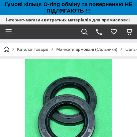
Гумові кільця O-ring обміну та поверненню НЕ
ПІДЛЯГАЮТЬ !!!
інтернет-магазин витратних матеріалів для промислової с
Каталог товарів
Манжети армовані (Сальники)
Сальн