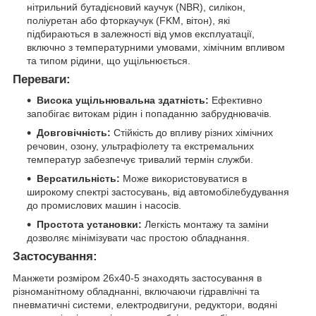
нітрильний бутадієновий каучук (NBR), силікон,
поліуретан або фторкаучук (FKM, вітон), які
підбираються в залежності від умов експлуатації,
включно з температурними умовами, хімічним впливом
та типом рідини, що ущільнюється.
Переваги:
Висока ущільнювальна здатність:
Ефективно
запобігає витокам рідин і попаданню забруднювачів.
Довговічність:
Стійкість до впливу різних хімічних
речовин, озону, ультрафіолету та екстремальних
температур забезпечує тривалий термін служби.
Версатильність:
Може використовуватися в
широкому спектрі застосувань, від автомобілебудування
до промислових машин і насосів.
Простота установки:
Легкість монтажу та заміни
дозволяє мінімізувати час простою обладнання.
Застосування:
Манжети розміром 26х40-5 знаходять застосування в
різноманітному обладнанні, включаючи гідравлічні та
пневматичні системи, електродвигуни, редуктори, водяні