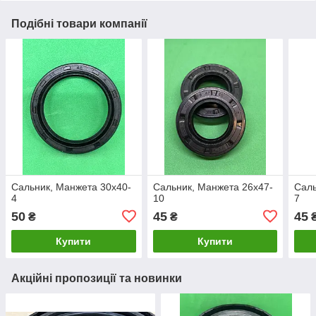
Подібні товари компанії
Сальник, Манжета 30x40-
Сальник, Манжета 26x47-
Саль
4
10
7
50
45
45
₴
₴
Купити
Купити
Акційні пропозиції та новинки