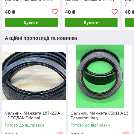
7
7
7
40
40
40
₴
₴
Купити
Купити
Акційні пропозиції та новинки
Сальник, Манжета 187х220-
Сальник, Манжета 85х110-13
12 ТОДАК Original
Passerotti Italy
Готово до відправки
Готово до відправки