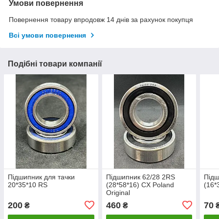
Умови повернення
Повернення товару впродовж 14 днів за рахунок покупця
Всі умови повернення
Подібні товари компанії
Підшипник для тачки
Підшипник 62/28 2RS
Підш
20*35*10 RS
(28*58*16) CX Poland
(16*
Original
200
460
70
₴
₴