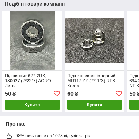
Подібні товари компанії
Підшипник 627 2RS,
Підшипник мініатюрний
Підш
180027 (7*22*7) AGRO
MR117 ZZ (7*11*3) RTB
694 
Литва
Korea
NT K
50
60
50
₴
₴
Купити
Купити
Про нас
98% позитивних з 1078 відгуків за рік