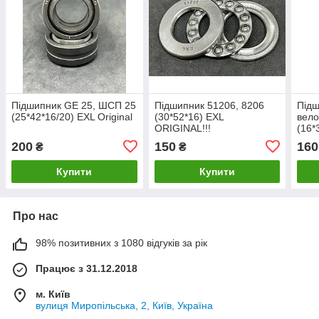
Підшипник GE 25, ШСП 25
Підшипник 51206, 8206
Підш
(25*42*16/20) EXL Original
(30*52*16) EXL
вело
ORIGINAL!!!
(16*
200
150
160
₴
₴
Купити
Купити
Про нас
98% позитивних з 1080 відгуків за рік
Працює з 31.12.2018
м. Київ
вулиця Миропільська, 2, Київ, Україна