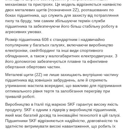
механізмах та пристроях. Ця модель відрізняється наявністю
двох металевих щитів (позначення 2Z), розташованих по
боках підшипника, що служить для захисту від потрапляння
пилу та бруду, тим самим збільшуючи термін служби
підшипника та забезпечуючи його більш стабільну роботу в
агресивних умовах.
Розмір підшипника 608 є стандартним і надзвичайно
популярним у багатьох галузях, включаючи виробництво
електроніки, скейтбординг та інші види спортивного
обладнання, а також у малогабаритних електродвигунах. З
його допомогою забезпечується плавне та ефективне
обертання обертових частин.
Металеві щити (2Z) не лише захищають внутрішню частину
підшипника від зовнішніх забруднень, але й сприяють
утриманню мастила всередині, що важливо для підтримання
оптимального рівня тертя та запобігання перегріву при
тривалій роботі.
Виробництво в Італії під маркою SKF гарантує високу якість
продукту. SKF є одним з лідерів у виробництві підшипників,
який має багатий досвід та інноваційні технології в цій галузі.
Підшипники SKF відрізняються надійністю, довговічністю та
здатністю витримувати високі навантаження, що робить їх