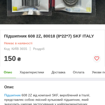
Підшипник 608 2Z, 80018 (8*22*7) SKF ITALY
Немає в наявності
Код: КИЇВ 3655
Роздріб
150
₴
Опис
Характеристики
Доставка
Оплата
Умови п
Опис
Підшипник
608 2Z від компанії SKF, вироблений в Італії,
представляє собою якісний кульковий підшипник, який
знаходить широке застосування у найрізноманітніших