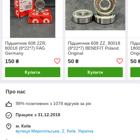
Підшипник 608 2ZR,
Підшипник 608 ZZ, 80018
Підш
80018 (8*22*7) FAG
(8*22*7) BENEFIT Poland
1800
Germany
Original
Origi
150
50
50
₴
₴
Купити
Купити
Про нас
98% позитивних з 1078 відгуків за рік
Працює з 31.12.2018
м. Київ
вулиця Миропільська, 2, Київ, Україна