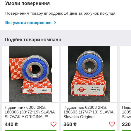
Умови повернення
Повернення товару впродовж 14 днів за рахунок покупця
Всі умови повернення
Подібні товари компанії
Підшипник 6306 2RS,
Підшипник 62303 2RS,
Підш
180306 (30*72*19) SLAVIA
180603 (17*47*19) SLAVIA
1805
SLOVAKIA ORIGINAL!!!
Slovakia Original
Slov
440
360
230
₴
₴