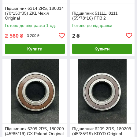
Підшипник 6314 2RS, 180314
(70*150*35) ZKL Чехія
Підшипник 51111, 8111
Original
(55*78*16) ГПЗ 2
Готово до відправки 1 од.
Готово до відправки
2 560
2
₴
₴
3 200 ₴
Купити
Купити
Підшипник 6209 2RS, 180209
Підшипник 6209 2RS, 180209
(45*85*19) CX Poland Original
(45*85*19) KDYD Original