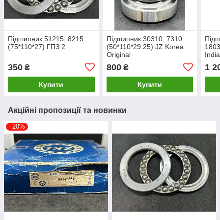
Підшипник 51215, 8215
Підшипник 30310, 7310
Підш
(75*110*27) ГПЗ 2
(50*110*29.25) JZ Korea
1803
Original
India
350
800
1 2
₴
₴
Купити
Купити
Акційні пропозиції та новинки
–20%