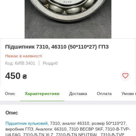
Підшипник 7310, 46310 (50*110*27) ГПЗ
Немає в наявності
Код: КИЇВ 3401
Роздріб
450
₴
Опис
Характеристики
Доставка
Оплата
Умови 
Опис
Підшипник кульковий
, 7310, аналог 46310, розмір 50*110*27,
виробник ГПЗ. Аналоги: 66310, 7310 BECBP SKF, 7310-B-TVP-
UA FAG, 7310-B-TN XLZ, 7310-B-TN NEUTRAL, 7310-B-TVP