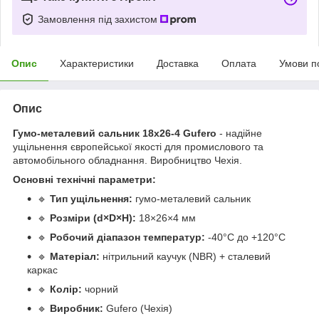
Замовлення під захистом
Опис
Характеристики
Доставка
Оплата
Умови п
Опис
Гумо-металевий сальник 18х26-4 Gufero
- надійне
ущільнення європейської якості для промислового та
автомобільного обладнання. Виробництво Чехія.
Основні технічні параметри:
🔹
Тип ущільнення:
гумо-металевий сальник
🔹
Розміри (d×D×H):
18×26×4 мм
🔹
Робочий діапазон температур:
-40°C до +120°C
🔹
Матеріал:
нітрильний каучук (NBR) + сталевий
каркас
🔹
Колір:
чорний
🔹
Виробник:
Gufero (Чехія)