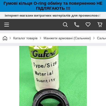
Гумові кільця O-ring обміну та поверненню НЕ
ПІДЛЯГАЮТЬ !!!
інтернет-магазин витратних матеріалів для промислової с
Каталог товарів
Манжети армовані (Сальники)
Сальн