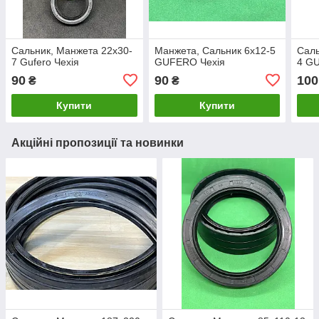
Сальник, Манжета 22х30-
Манжета, Сальник 6х12-5
Саль
7 Gufero Чехія
GUFERO Чехія
4 G
90
90
100
₴
₴
Купити
Купити
Акційні пропозиції та новинки