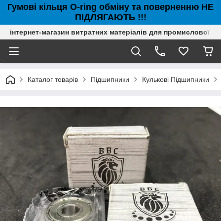
Гумові кільця O-ring обміну та поверненню НЕ
ПІДЛЯГАЮТЬ !!!
інтернет-магазин витратних матеріалів для промислової с
Каталог товарів
Підшипники
Кулькові Підшипники