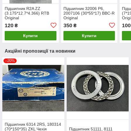
Підшипник R2A ZZ
Підшипник 32006 P6,
Підш
(3.175*12.7*4.366) RTB
2007106 (30*55*17) BBC-R
(7*1
Original
Original
Origi
120
350
100
₴
₴
Купити
Купити
Акційні пропозиції та новинки
–20%
Підшипник 6314 2RS, 180314
(70*150*35) ZKL Чехія
Підшипник 51111, 8111