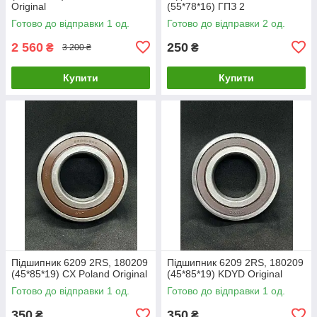
Original
(55*78*16) ГПЗ 2
Готово до відправки 1 од.
Готово до відправки 2 од.
2 560
250
₴
₴
3 200 ₴
Купити
Купити
Підшипник 6209 2RS, 180209
Підшипник 6209 2RS, 180209
(45*85*19) CX Poland Original
(45*85*19) KDYD Original
Готово до відправки 1 од.
Готово до відправки 1 од.
350
350
₴
₴