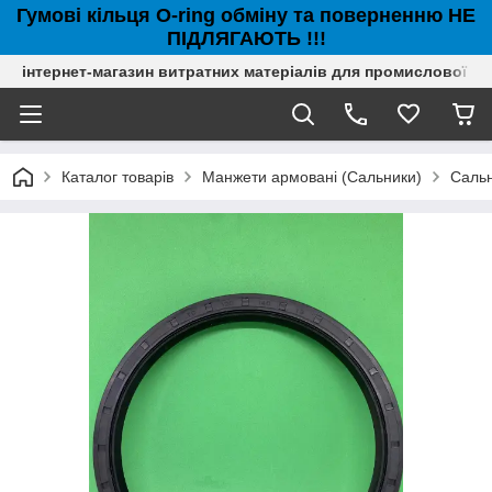
Гумові кільця O-ring обміну та поверненню НЕ
ПІДЛЯГАЮТЬ !!!
інтернет-магазин витратних матеріалів для промислової с
Каталог товарів
Манжети армовані (Сальники)
Сальн