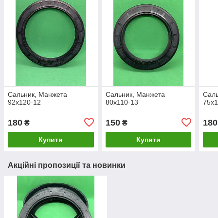
Сальник, Манжета
Сальник, Манжета
Саль
92х120-12
80х110-13
75x1
180
150
180
₴
₴
Купити
Купити
Акційні пропозиції та новинки