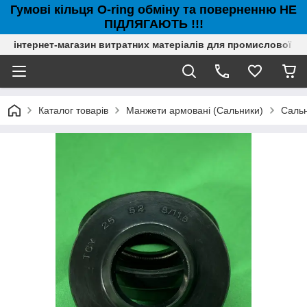
Гумові кільця O-ring обміну та поверненню НЕ
ПІДЛЯГАЮТЬ !!!
інтернет-магазин витратних матеріалів для промислової с
Каталог товарів
Манжети армовані (Сальники)
Сальн