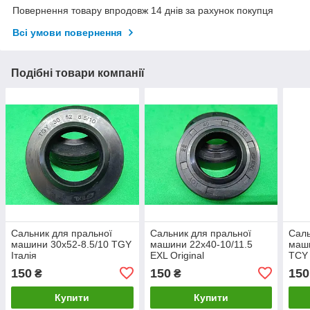
Повернення товару впродовж 14 днів за рахунок покупця
Всі умови повернення
Подібні товари компанії
Сальник для пральної
Сальник для пральної
Саль
машини 30х52-8.5/10 TGY
машини 22х40-10/11.5
маши
Італія
EXL Original
TCY 
150
150
150
₴
₴
Купити
Купити