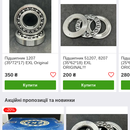
Підшипник 1207
Підшипник 51207, 8207
Підш
(35*72*17) EXL Original
(35*62*18) EXL
(25*
ORIGINAL!!!
ORIG
350
200
280
₴
₴
Купити
Купити
Акційні пропозиції та новинки
–20%