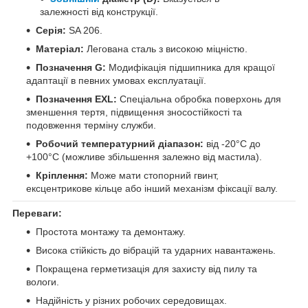
залежності від конструкції.
Серія:
SA 206.
Матеріал:
Легована сталь з високою міцністю.
Позначення G:
Модифікація підшипника для кращої
адаптації в певних умовах експлуатації.
Позначення EXL:
Спеціальна обробка поверхонь для
зменшення тертя, підвищення зносостійкості та
подовження терміну служби.
Робочий температурний діапазон:
від -20°C до
+100°C (можливе збільшення залежно від мастила).
Кріплення:
Може мати стопорний гвинт,
ексцентрикове кільце або інший механізм фіксації валу.
Переваги:
Простота монтажу та демонтажу.
Висока стійкість до вібрацій та ударних навантажень.
Покращена герметизація для захисту від пилу та
вологи.
Надійність у різних робочих середовищах.