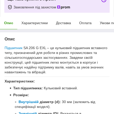
Замовлення під захистом
Опис
Характеристики
Доставка
Оплата
Умови п
Опис
Підшипник
SA 206 G EXL – це кульковий підшипник вставного
типу, призначений для роботи в різних промислових та
сільськогосподарських застосуваннях. Завдяки своїй
конструкції, цей підшипник легко монтується в корпуси і
забезпечує надійну підтримку валів, навіть за умов значних
навантажень та вібрацій.
Характеристики:
Тип підшипника:
Кульковий вставний.
Розміри:
Внутрішній
діаметр (d):
30 мм (залежить від
специфікації моделі).
Зовнішній
діаметр (D):
Вказується в