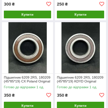
300
250
₴
₴
Купити
Купити
Підшипник 6209 2RS, 180209
Підшипник 6209 2RS, 180209
(45*85*19) CX Poland Original
(45*85*19) KDYD Original
Готово до відправки 1 од.
Готово до відправки 1 од.
350
350
₴
₴
Купити
Купити