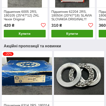
Підшипник 6005 2RS,
Підшипник 62204 2RS,
Підш
180105 (25*47*12) ZKL
180504 (20*47*18) SLAVIA
1806
Чехія Original
SLOVAKIA ORIGINAL!!!
Slov
420
310
360
₴
₴
Купити
Купити
Акційні пропозиції та новинки
–20%
Підшипник 6314 2RS, 180314