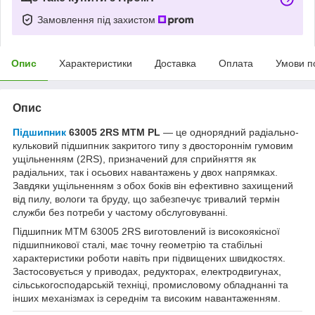
Замовлення під захистом
Опис
Характеристики
Доставка
Оплата
Умови п
Опис
Підшипник
63005 2RS MTM PL
— це однорядний радіально-
кульковий підшипник закритого типу з двостороннім гумовим
ущільненням (2RS), призначений для сприйняття як
радіальних, так і осьових навантажень у двох напрямках.
Завдяки ущільненням з обох боків він ефективно захищений
від пилу, вологи та бруду, що забезпечує тривалий термін
служби без потреби у частому обслуговуванні.
Підшипник MTM 63005 2RS виготовлений із високоякісної
підшипникової сталі, має точну геометрію та стабільні
характеристики роботи навіть при підвищених швидкостях.
Застосовується у приводах, редукторах, електродвигунах,
сільськогосподарській техніці, промисловому обладнанні та
інших механізмах із середнім та високим навантаженням.