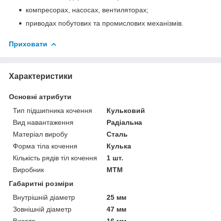
компресорах, насосах, вентиляторах;
приводах побутових та промислових механізмів.
Приховати
Характеристики
Основні атрибути
Тип підшипника кочення
Кульковий
Вид навантаження
Радіальна
Матеріал виробу
Сталь
Форма тіла кочення
Кулька
Кількість рядів тіл кочення
1 шт.
Виробник
MTM
Габаритні розміри
Внутрішній діаметр
25 мм
Зовнішній діаметр
47 мм
Висота
16 мм