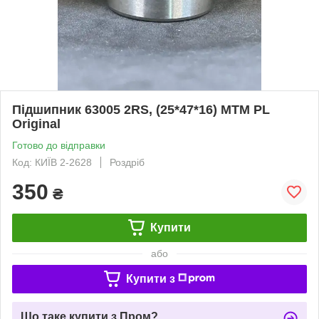
Підшипник 63005 2RS, (25*47*16) MTM PL
Original
Готово до відправки
Код: КИЇВ 2-2628
Роздріб
350
₴
Купити
або
Купити з
Що таке купити з Пром?