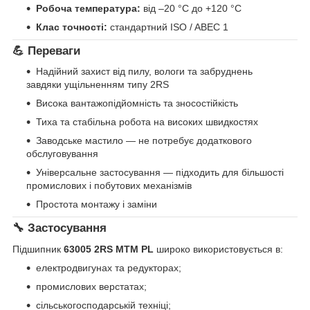
Робоча температура:
від –20 °C до +120 °C
Клас точності:
стандартний ISO / ABEC 1
💪 Переваги
Надійний захист від пилу, вологи та забруднень
завдяки ущільненням типу 2RS
Висока вантажопідйомність та зносостійкість
Тиха та стабільна робота на високих швидкостях
Заводське мастило — не потребує додаткового
обслуговування
Універсальне застосування — підходить для більшості
промислових і побутових механізмів
Простота монтажу і заміни
🔧 Застосування
Підшипник
63005 2RS MTM PL
широко використовується в:
електродвигунах та редукторах;
промислових верстатах;
сільськогосподарській техніці;