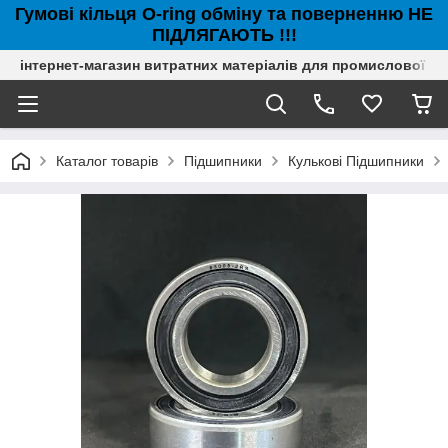
Гумові кільця O-ring обміну та поверненню НЕ
ПІДЛЯГАЮТЬ !!!
інтернет-магазин витратних матеріалів для промислової с
Каталог товарів
Підшипники
Кулькові Підшипники