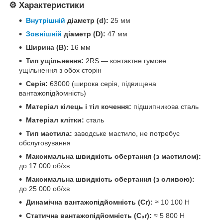
⚙️ Характеристики
Внутрішній
діаметр (d):
25 мм
Зовнішній
діаметр (D):
47 мм
Ширина (B):
16 мм
Тип ущільнення:
2RS — контактне гумове
ущільнення з обох сторін
Серія:
63000 (широка серія, підвищена
вантажопідйомність)
Матеріал кілець і тіл кочення:
підшипникова сталь
Матеріал клітки:
сталь
Тип мастила:
заводське мастило, не потребує
обслуговування
Максимальна швидкість обертання (з мастилом):
до 17 000 об/хв
Максимальна швидкість обертання (з оливою):
до 25 000 об/хв
Динамічна вантажопідйомність (Cr):
≈ 10 100 Н
Статична вантажопідйомність (C₀r):
≈ 5 800 Н