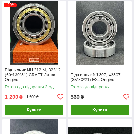
–20%
Підшипник NU 312 M, 32312
(60*130*31) CRAFT Литва
Підшипник NJ 307, 42307
Original
(35*80*21) EXL Original
Готово до відправки 2 од.
Готово до відправки
1 200
560
₴
₴
1 500 ₴
Купити
Купити