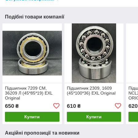
Подібні товари компанії
Підшипник 7209 CM,
Підшипник 2309, 1609
Підш
36209 Л (45*85*19) EXL
(45*100*36) EXL Original
NCL2
Original
ORIG
650
610
620
₴
₴
Купити
Купити
Акційні пропозиції та новинки