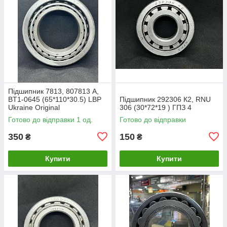
Підшипник 7813, 807813 А,
BT1-0645 (65*110*30.5) LBP
Підшипник 292306 К2, RNU
Ukraine Original
306 (30*72*19 ) ГПЗ 4
Готово до відправки 1 од.
Готово до відправки
350
150
₴
₴
Купити
Купити