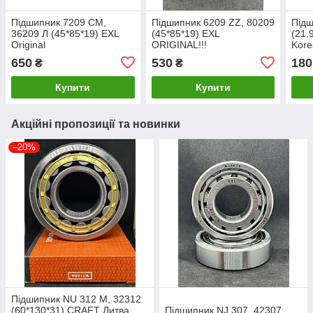
Підшипник 7209 CM,
Підшипник 6209 ZZ, 80209
Підш
36209 Л (45*85*19) EXL
(45*85*19) EXL
(21.
Original
ORIGINAL!!!
Kore
650
530
180
₴
₴
Купити
Купити
Акційні пропозиції та новинки
–20%
Підшипник NU 312 M, 32312
(60*130*31) CRAFT Литва
Підшипник NJ 307, 42307