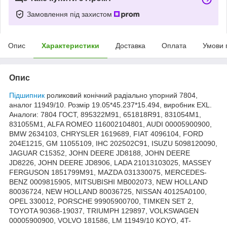
Замовлення під захистом
Опис
Характеристики
Доставка
Оплата
Умови 
Опис
Підшипник
роликовий конічний радіально упорний 7804,
аналог 11949/10. Розмір 19.05*45.237*15.494, виробник EXL.
Аналоги: 7804 ГОСТ, 895322M91, 651818R91, 831054M1,
831055M1, ALFA ROMEO 116002104801, AUDI 00005900900,
BMW 2634103, CHRYSLER 1619689, FIAT 4096104, FORD
204E1215, GM 11055109, IHC 202502C91, ISUZU 5098120090,
JAGUAR C15352, JOHN DEERE JD8188, JOHN DEERE
JD8226, JOHN DEERE JD8906, LADA 21013103025, MASSEY
FERGUSON 1851799M91, MAZDA 031330075, MERCEDES-
BENZ 0009815905, MITSUBISHI MB002073, NEW HOLLAND
80036724, NEW HOLLAND 80036725, NISSAN 40125A0100,
OPEL 330012, PORSCHE 99905900700, TIMKEN SET 2,
TOYOTA 90368-19037, TRIUMPH 129897, VOLKSWAGEN
00005900900, VOLVO 181586, LM 11949/10 KOYO, 4T-