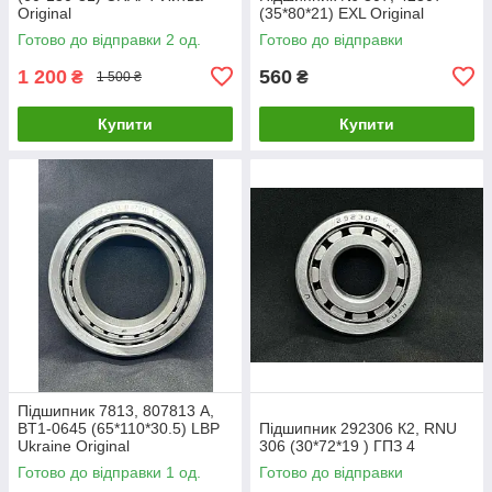
Original
(35*80*21) EXL Original
Готово до відправки 2 од.
Готово до відправки
1 200
560
₴
₴
1 500 ₴
Купити
Купити
Підшипник 7813, 807813 А,
BT1-0645 (65*110*30.5) LBP
Підшипник 292306 К2, RNU
Ukraine Original
306 (30*72*19 ) ГПЗ 4
Готово до відправки 1 од.
Готово до відправки