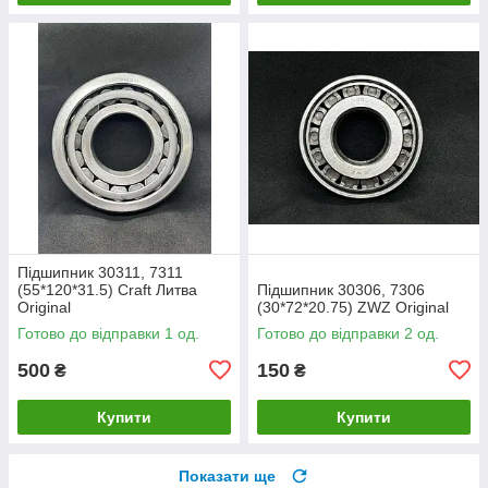
Підшипник 30311, 7311
(55*120*31.5) Craft Литва
Підшипник 30306, 7306
Original
(30*72*20.75) ZWZ Original
Готово до відправки 1 од.
Готово до відправки 2 од.
500
150
₴
₴
Купити
Купити
Показати ще